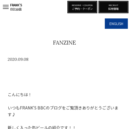
FRANK’S
RESERVE・COUPON
RECRUIT
t
ご予約・クーポン
採用情報
日比谷店
o
g
g
ENGLISH
l
e
n
a
FANZINE
v
i
g
a
2020.09.08
t
i
o
n
こんにちは！
いつもFRANK‘S BBCのブログをご覧頂きありがとうございま
す♪
新しく入った缶ビールの紹介です！！