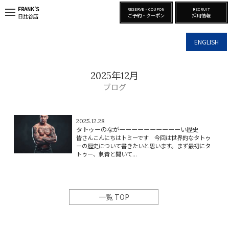
FRANK’S
RESERVE・COUPON
RECRUIT
t
ご予約・クーポン
採用情報
日比谷店
o
g
g
ENGLISH
l
e
n
a
2025年12月
v
i
ブログ
g
a
t
i
2025.12.28
o
タトゥーのながーーーーーーーーーーい歴史
n
皆さんこんにちはトミーです 今回は世界的なタトゥ
ーの歴史について書きたいと思います。まず最初にタ
トゥー、刺青と聞いて...
一覧 TOP