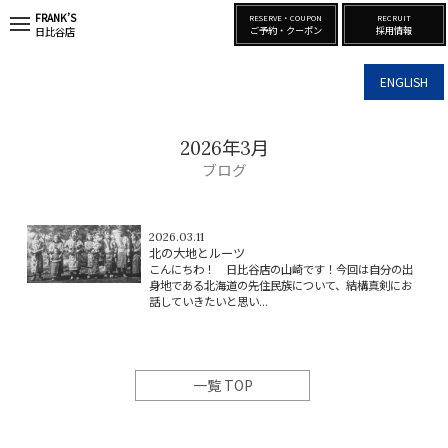
FRANK’S
RESERVE・COUPON
RECRUIT
t
ご予約・クーポン
採用情報
日比谷店
o
g
g
ENGLISH
l
e
n
a
2026年3月
v
i
ブログ
g
a
t
i
2026.03.11
o
北の大地とルーツ
n
こんにちわ！ 日比谷店の山崎です！今回は自分の出
身地である北海道の先住民族について、結構真剣にお
話していきたいと思い...
一覧 TOP