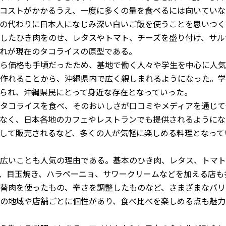
コストがかかるうえ、
一度に多くの量を食べるには向いていな
の代わりに日本人になじみ深い白いご飯を使うことを
思いつく
したひき肉をのせ、
レタスやトマト、チーズを盛り付け、
サル
れが現在のタコライスの原型である。
ら価格も手頃だったため、
基地で働く人々や学生を中心に人気
作れることから、
沖縄県内で広く親しまれるようになった。
学
られ、
沖縄県民にとって身近な存在となっていった。
タコライスを食べ、
そのおいしさが口コミやメディアを通じて
なく、
日本各地のカフェやレストランでも提供されるようにな
して販売されるなど、
多くの人が気軽に楽しめる料理となって
広いことも人気の理由である。
基本のひき肉、レタス、トマト
、目玉焼き、ハラペーニョ、
サワークリームなどを加える店も
替肉を使ったもの、
辛さを調整したものなど、
さまざまなバリ
の地域や店舗ごとに個性があり、
食べ比べを楽しめる点も魅力