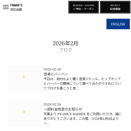
FRANK’S
RESERVE・COUPON
RECRUIT
t
ご予約・クーポン
採用情報
日比谷店
o
g
g
ENGLISH
l
e
n
a
2026年2月
v
i
ブログ
g
a
t
i
2026.02.26
o
音楽とバーバー
n
今日は、自分もよく聞く音楽ジャンル、ヒップホップ
とバーバーの関係について調べてみたのでそれについ
てブログを書こうと思...
2026.02.26
一部料金改定のお知らせ
平素より FRANK’S BARBER をご利用いただき、誠に
ありがとうございます。この度、2026年4月1日より
一...