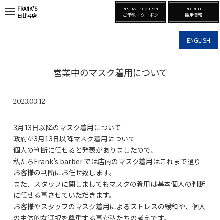
FRANK’S
RESERVE・COUPON
RECRUIT
t
ご予約・クーポン
採用情報
日比谷店
o
g
g
ENGLISH
l
e
n
a
営業中のマスク着用について
v
i
g
a
2023.03.12
t
i
o
3月13日以降のマスク着用について
n
政府が3月13日以降マスク着用について
個人の判断に任せると発表がありましたので、
私たちFrank’s barber では店内のマスク着用はこれまで通り
お客様の判断にお任せ致します。
また、スタッフに関しましてもマスクの着用は基本個人の判断
に任せる事させていただきます。
お客様やスタッフのマスク着用によるストレスの緩和や、個人
の主体的な選択を尊重する事が私たちの考えです。