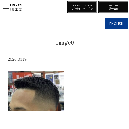
FRANK’S
RESERVE・COUPON
RECRUIT
t
ご予約・クーポン
採用情報
日比谷店
o
g
g
ENGLISH
l
e
n
a
image0
v
i
g
a
2026.01.19
t
i
o
n