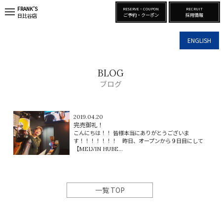
FRANK’S
RESERVE・COUPON
RECRUIT
t
ご予約・クーポン
採用情報
日比谷店
o
g
g
ENGLISH
l
e
n
a
BLOG
v
i
ブログ
g
a
t
i
2019.04.20
o
完売御礼！
n
こんにちは！！ 皆様本当にありがとうございま
す！！！！！！！ 昨日、オープンから９日目にして
【MELVIN HUBE...
一覧 TOP