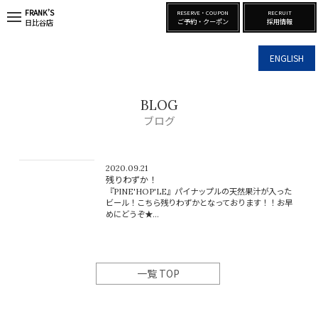
FRANK’S
RESERVE・COUPON
RECRUIT
t
ご予約・クーポン
採用情報
日比谷店
o
g
g
ENGLISH
l
e
n
a
BLOG
v
i
ブログ
g
a
t
i
2020.09.21
o
残りわずか！
n
『PINE'HOP'LE』パイナップルの天然果汁が入った
ビール！こちら残りわずかとなっております！！お早
めにどうぞ★...
一覧 TOP