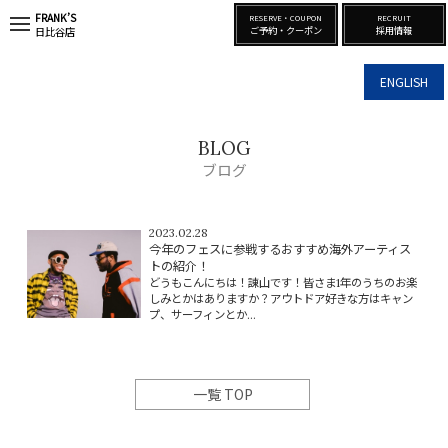
FRANK’S
RESERVE・COUPON
RECRUIT
t
ご予約・クーポン
採用情報
日比谷店
o
g
g
ENGLISH
l
e
n
a
BLOG
v
i
ブログ
g
a
t
i
2023.02.28
o
今年のフェスに参戦するおすすめ海外アーティス
n
トの紹介！
どうもこんにちは！諌山です！皆さま1年のうちのお楽
しみとかはありますか？アウトドア好きな方はキャン
プ、サーフィンとか...
一覧 TOP