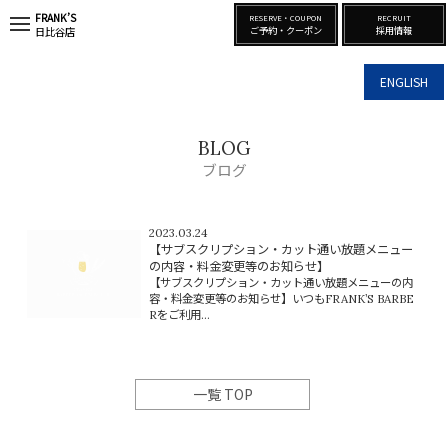
FRANK’S
RESERVE・COUPON
RECRUIT
t
ご予約・クーポン
採用情報
日比谷店
o
g
g
ENGLISH
l
e
n
a
BLOG
v
i
ブログ
g
a
t
i
2023.03.24
o
【サブスクリプション・カット通い放題メニュー
n
の内容・料金変更等のお知らせ】
【サブスクリプション・カット通い放題メニューの内
容・料金変更等のお知らせ】いつもFRANK’S BARBE
Rをご利用...
一覧 TOP