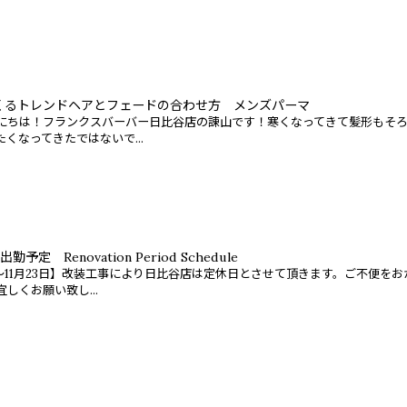
にくるトレンドヘアとフェードの合わせ方 メンズパーマ
にちは！フランクスバーバー日比谷店の諌山です！寒くなってきて髪形もそ
くなってきたではないで...
予定 Renovation Period Schedule
0日〜11月23日】改装工事により日比谷店は定休日とさせて頂きます。ご不便をお
しくお願い致し...