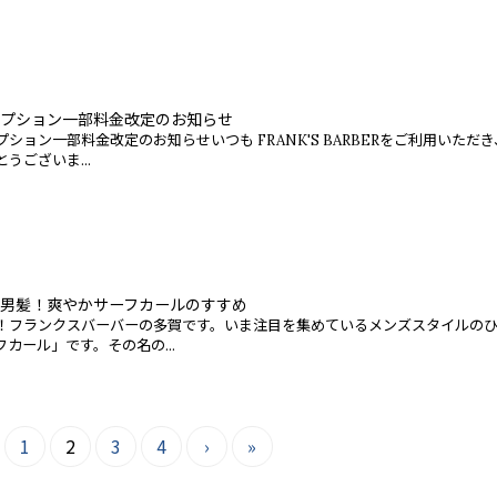
プション一部料金改定のお知らせ
ション一部料金改定のお知らせいつも FRANK'S BARBERをご利用いただき
うございま...
男髪！爽やかサーフカールのすすめ
！フランクスバーバーの多賀です。いま注目を集めているメンズスタイルの
カール」です。その名の...
1
2
3
4
›
»